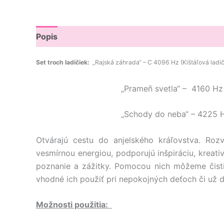
Popis
Set troch ladičiek:
„Rajská záhrada“ – C 4096 Hz (Kištáľová ladi
„Prameň svetla“ – 4160 Hz
„Schody do neba“ – 4225 H
Otvárajú cestu do anjelského kráľovstva. Rozv
vesmírnou energiou, podporujú inšpiráciu, kreativ
poznanie a zážitky. Pomocou nich môžeme čistiť
vhodné ich použiť pri nepokojných deťoch či už 
Možnosti použitia: