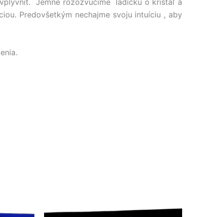
ovplyvniť. Jemne rozozvučíme ladičku o krištáľ a
iou. Predovšetkým nechajme svoju intuíciu , aby
enia.