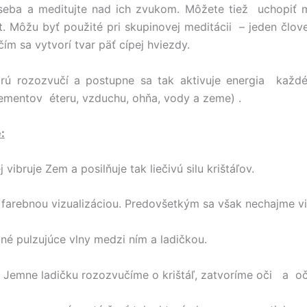
eba a meditujte nad ich zvukom. Môžete tiež uchopiť m
. Môžu byť použité pri skupinovej meditácii – jeden človek 
čím sa vytvorí tvar päť cípej hviezdy.
torú rozozvučí a postupne sa tak aktivuje energia kaž
elementov éteru, vzduchu, ohňa, vody a zeme) .
:
vibruje Zem a posilňuje tak liečivú silu krištáľov.
farebnou vizualizáciou. Predovšetkým sa však nechajme vies
emné pulzujúce vlny medzi ním a ladičkou.
ku. Jemne ladičku rozozvučíme o krištáľ, zatvoríme oči a oči