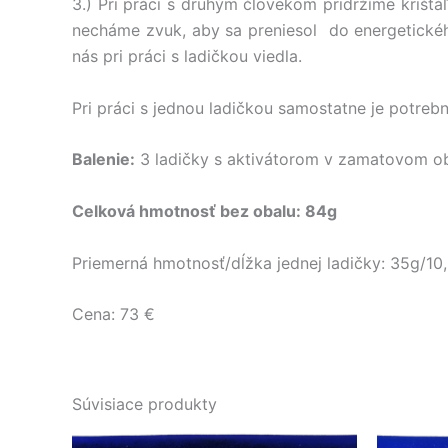
3.) Pri práci s druhým človekom pridržíme krišt
necháme zvuk, aby sa preniesol do energetickéh
nás pri práci s ladičkou viedla.
Pri práci s jednou ladičkou samostatne je potrebn
Balenie:
3 ladičky s aktivátorom v zamatovom o
Celková hmotnosť bez obalu: 84g
Priemerná hmotnosť/dĺžka jednej ladičky: 35g/10
Cena: 73 €
Súvisiace produkty