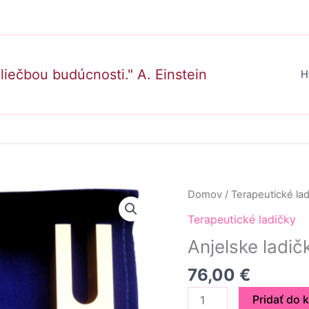
Hľadať
liečbou budúcnosti." A. Einstein
H
množstvo
Domov
/
Terapeutické lad
Anjelske
Terapeutické ladičky
ladičky:
Anjelske ladič
76,00
€
Pridať do 