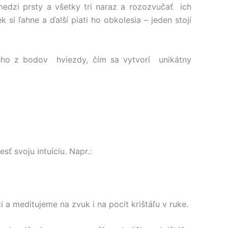
edzi prsty a všetky tri naraz a rozozvučať ich
si ľahne a ďalší piati ho obkolesia – jeden stojí
dého z bodov hviezdy, čím sa vytvorí unikátny
ť svoju intuíciu. Napr.:
 a meditujeme na zvuk i na pocit krištáľu v ruke.