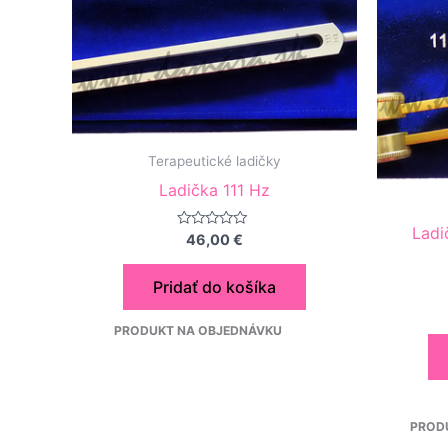
Terapeutické ladičky
Ladička 111 Hz
Ladi
Hodnotenie
46,00
€
0
z
5
Pridať do košíka
PRODUKT NA OBJEDNÁVKU
PRO