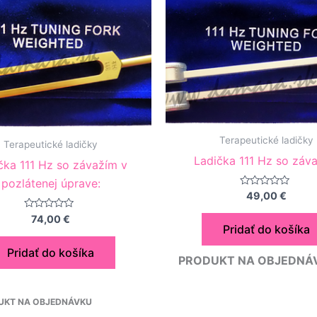
Terapeutické ladičky
Terapeutické ladičky
Ladička 111 Hz so záva
čka 111 Hz so závažím v
pozlátenej úprave:
Hodnotenie
49,00
€
0
z
Hodnotenie
74,00
€
5
0
Pridať do košíka
z
5
Pridať do košíka
PRODUKT NA OBJED
DUKT NA OBJEDNÁVKU