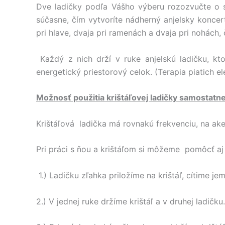
Dve ladičky podľa Vášho výberu rozozvučte o s
súčasne, čím vytvoríte nádherný anjelsky koncert
pri hlave, dvaja pri ramenách a dvaja pri nohách, 
Každý z nich drží v ruke anjelskú ladičku, k
energetický priestorový celok. (Terapia piatich 
Možnosť použitia krištáľovej ladičky samostatne
Krištáľová ladička má rovnakú frekvenciu, na akej 
Pri práci s ňou a krištáľom si môžeme pomôcť aj 
1.) Ladičku zľahka priložíme na krištáľ, cítime j
2.) V jednej ruke držíme krištáľ a v druhej ladič