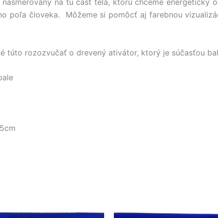
áľ nasmerovaný na tú časť tela, ktorú chceme energeticky 
o poľa človeka. Môžeme si pomôcť aj farebnou vizualizác
é túto rozozvučať o drevený ativátor, ktorý je súčasťou bal
bale
,5cm