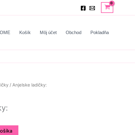
OME
Košík
Môj účet
Obchod
Pokladňa
ičky
/ Anjelske ladičky:
ky:
košíka