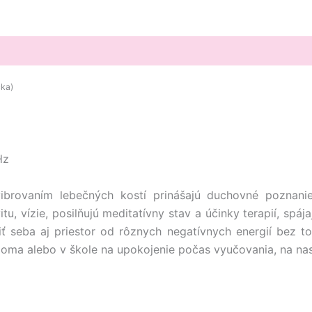
čka)
z
ibrovaním lebečných kostí prinášajú duchovné poznanie
itu, vízie, posilňujú meditatívny stav a účinky terapií, spá
 seba aj priestor od rôznych negatívnych energií bez to
doma alebo v škole na upokojenie počas vyučovania, na nas