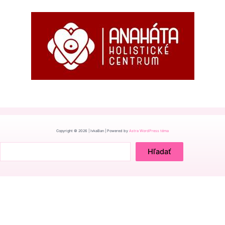
Copyright © 2026 | IvkaBan | Powered by
Astra WordPress téma
Hľadať