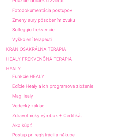
Použitie ladičiek u zvierat
Fotodokumentácia postupov
Zmeny aury pôsobením zvuku
Solfeggio frekvencie
Vyškolení terapeuti
KRANIOSAKRÁLNA TERAPIA
HEALY FREKVENČNÁ TERAPIA
HEALY
Funkcie HEALY
Edície Healy a ich programové zloženie
MagHealy
Vedecký základ
Zdravotnícky výrobok + Certifikát
Ako kúpiť
Postup pri registrácii a nákupe