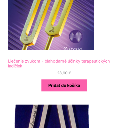
Liečenie zvukom - blahodarné účinky terapeutických
ladičiek
28,90
€
Pridať do košíka