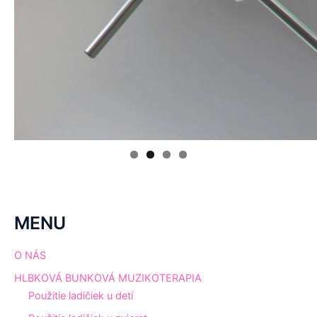
MENU
O NÁS
HLBKOVÁ BUNKOVÁ MUZIKOTERAPIA
Použitie ladičiek u detí