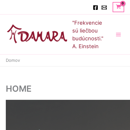
Preskočiť
Hľadať
na
obsah
Main
"Frekvencie
Men
sú liečbou
budúcnosti."
A. Einstein
Domov
HOME