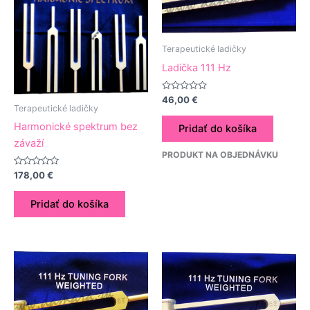
Terapeutické ladičky
Ladička 111 Hz
Hodnotenie
46,00
€
0
Terapeutické ladičky
z
5
Harmonické spektrum bez
Pridať do košíka
závaží
PRODUKT NA OBJEDNÁVKU
Hodnotenie
178,00
€
0
z
5
Pridať do košíka