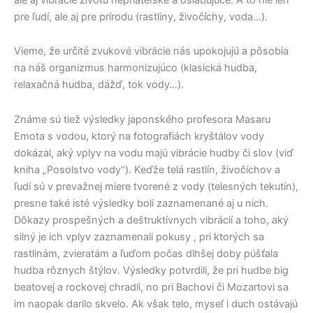
pre ľudí, ale aj pre prírodu (rastliny, živočíchy, voda…).
Vieme, že určité zvukové vibrácie nás upokojujú a pôsobia
na náš organizmus harmonizujúco (klasická hudba,
relaxačná hudba, dážď, tok vody…).
Známe sú tiež výsledky japonského profesora Masaru
Emota s vodou, ktorý na fotografiách kryštálov vody
dokázal, aký vplyv na vodu majú vibrácie hudby či slov (viď
kniha „Posolstvo vody“). Keďže telá rastlín, živočíchov a
ľudí sú v prevažnej miere tvorené z vody (telesných tekutín),
presne také isté výsledky boli zaznamenané aj u nich.
Dôkazy prospešných a deštruktívnych vibrácií a toho, aký
silný je ich vplyv zaznamenali pokusy , pri ktorých sa
rastlinám, zvieratám a ľuďom počas dlhšej doby púšťala
hudba rôznych štýlov. Výsledky potvrdili, že pri hudbe big
beatovej a rockovej chradli, no pri Bachovi či Mozartovi sa
im naopak darilo skvelo. Ak však telo, myseľ i duch ostávajú