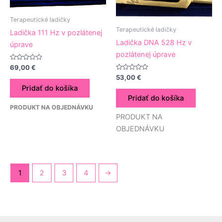
Terapeutické ladičky
Terapeutické ladičky
Ladička 111 Hz v pozlátenej
Ladička DNA 528 Hz v
úprave
pozlátenej úprave
Hodnotenie
69,00
€
0
Hodnotenie
53,00
€
z
0
5
Pridať do košíka
z
5
Pridať do košíka
PRODUKT NA OBJEDNÁVKU
PRODUKT NA
OBJEDNÁVKU
1
2
3
4
→