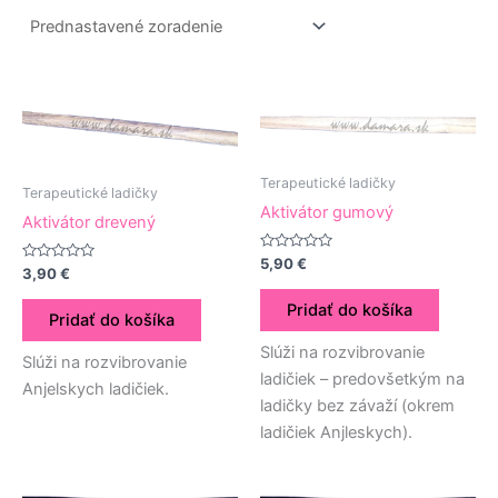
Terapeutické ladičky
Terapeutické ladičky
Aktivátor gumový
Aktivátor drevený
Hodnotenie
5,90
€
Hodnotenie
3,90
€
0
0
z
z
5
Pridať do košíka
5
Pridať do košíka
Slúži na rozvibrovanie
Slúži na rozvibrovanie
ladičiek – predovšetkým na
Anjelskych ladičiek.
ladičky bez závaží (okrem
ladičiek Anjleskych).