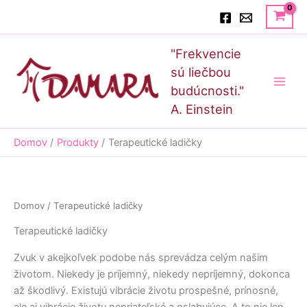
Preskočiť
Hľadať
na
obsah
Main
"Frekvencie
Men
sú liečbou
budúcnosti."
A. Einstein
Domov
Produkty
Terapeutické ladičky
Domov
/ Terapeutické ladičky
Terapeutické ladičky
Zvuk v akejkoľvek podobe nás sprevádza celým našim
životom. Niekedy je príjemný, niekedy nepríjemný, dokonca
až škodlivý. Existujú vibrácie životu prospešné, prínosné,
ale aj vibrácie životu nepriateľské a oslabujúce. A to nie len