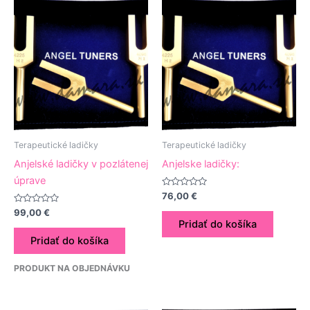
Terapeutické ladičky
Terapeutické ladičky
Anjelské ladičky v pozlátenej
Anjelske ladičky:
úprave
Hodnotenie
76,00
€
0
Hodnotenie
z
99,00
€
0
5
Pridať do košíka
z
5
Pridať do košíka
PRODUKT NA OBJEDNÁVKU