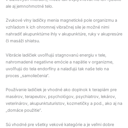
ale aj jemnohmotné telo.
Zvukové vlny ladičky menia magnetické pole organizmu a
vzhľadom k ich ohromnej vibračnej sile je možné nimi
nahradiť akupunktúrne ihly v akupunktúre, ruky v akupresúre
či masáži shiatsu.
Vibrácie ladičiek uvoľňujú stagnovanú energiu v tele,
nahromadené negatívne emócie a napätie v organizme,
uvoľňujú do tela endorfíny a nalaďujú tak naše telo na
proces „samoliečenia“.
Používanie ladičiek je vhodné ako doplnok k terapiám pre
masérov, terapeutov, psychológov, psychiatrov, lekárov,
veterinárov, akupunktuturistov, kozmetičky a pod., ako aj na
„domáce použitie“.
Sú vhodné pre všetky vekové kategórie a je veľmi dobre