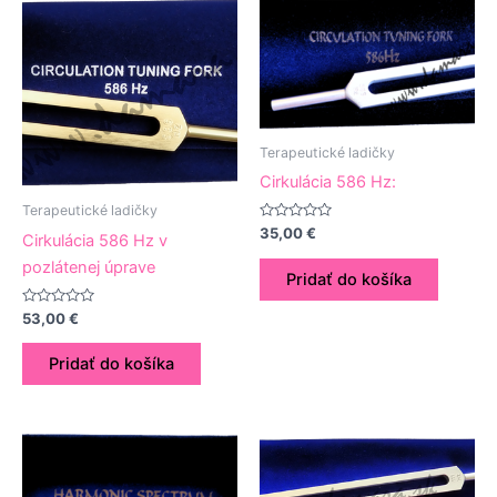
Terapeutické ladičky
Cirkulácia 586 Hz:
Terapeutické ladičky
Hodnotenie
35,00
€
Cirkulácia 586 Hz v
0
z
pozlátenej úprave
5
Pridať do košíka
Hodnotenie
53,00
€
0
z
5
Pridať do košíka