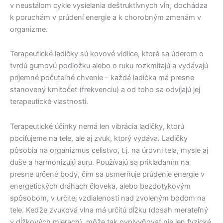
v neustálom cykle vysielania deštruktívnych vĺn, dochádza
k poruchám v prúdení energie a k chorobným zmenám v
organizme.
Terapeutické ladičky sú kovové vidlice, ktoré sa úderom o
tvrdú gumovú podložku alebo o ruku rozkmitajú a vydávajú
príjemné počuteľné chvenie – každá ladička má presne
stanovený kmitočet (frekvenciu) a od toho sa odvíjajú jej
terapeutické vlastnosti.
Terapeutické účinky nemá len vibrácia ladičky, ktorú
pociťujeme na tele, ale aj zvuk, ktorý vydáva. Ladičky
pôsobia na organizmus celistvo, t.j. na úrovni tela, mysle aj
duše a harmonizujú auru. Používajú sa prikladaním na
presne určené body, čím sa usmerňuje prúdenie energie v
energetických dráhach človeka, alebo bezdotykovým
spôsobom, v určitej vzdialenosti nad zvoleným bodom na
tele. Keďže zvuková vlna má určitú dĺžku (dosah merateľný
v dĺžkových mierach), môže tak ovplyvňovať nie len fyzické