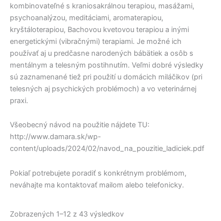
kombinovateľné s kraniosakrálnou terapiou, masážami,
psychoanalýzou, meditáciami, aromaterapiou,
kryštáloterapiou, Bachovou kvetovou terapiou a inými
energetickými (vibračnými) terapiami. Je možné ich
používať aj u predčasne narodených bábätiek a osôb s
mentálnym a telesným postihnutím. Veľmi dobré výsledky
sú zaznamenané tiež pri použití u domácich miláčikov (pri
telesných aj psychických problémoch) a vo veterinárnej
praxi.
Všeobecný návod na použitie nájdete TU:
http://www.damara.sk/wp-
content/uploads/2024/02/navod_na_pouzitie_ladiciek.pdf
Pokiaľ potrebujete poradiť s konkrétnym problémom,
neváhajte ma kontaktovať mailom alebo telefonicky.
Zobrazených 1–12 z 43 výsledkov