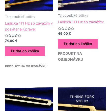
Terapeutické ladičky
Terapeutické ladičky
Ladička 111 Hz so závažím:
Ladička 111 Hz so závažím v
pozlátenej úprave:
Hodnotenie
49,00
€
0
z
Hodnotenie
74,00
€
5
0
Pridať do košíka
z
5
Pridať do košíka
PRODUKT NA
OBJEDNÁVKU
PRODUKT NA OBJEDNÁVKU