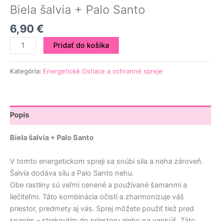
Biela šalvia + Palo Santo
6,90
€
Pridať do košíka
Kategória:
Energetické čistiace a ochranné spreje
Popis
Biela šalvia + Palo Santo
V tomto energetickom spreji sa snúbi sila a neha zároveň.
Šalvia dodáva silu a Palo Santo nehu.
Obe rastliny sú veľmi cenené a používané šamanmi a
liečiteľmi. Táto kombinácia očistí a zharmonizuje váš
priestor, predmety aj vás. Sprej môžete použiť tiež pred
spaním – streknutím do priestoru alebo na vankúš. Táto