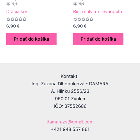
spreje
spreje
Dračia krv
Biela šalvia + levanduľa
Hodnotenie
Hodnotenie
6,90
€
6,90
€
0
0
z
z
5
5
Pridať do košíka
Pridať do košíka
Kontakt :
Ing. Zuzana Dlhopolcová - DAMARA
A. Hlinku 2556/23
960 01 Zvolen
IČO: 37552686
damarazv@gmail.com
+421 948 557 861