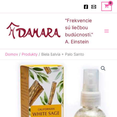
Preskočiť
Hľadať
na
obsah
Main
"Frekvencie
Men
sú liečbou
budúcnosti."
A. Einstein
Domov
Produkty
Biela šalvia + Palo Santo
množstvo
Biela
šalvia
+
Palo
Santo