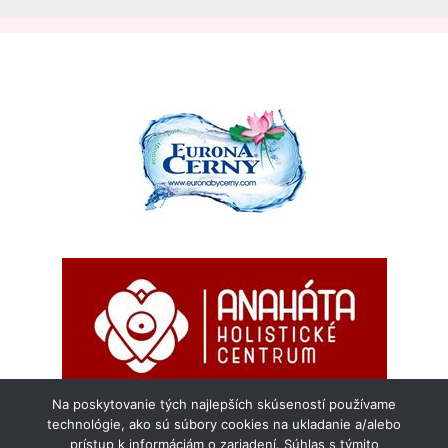
Na poskytovanie tých najlepších skúseností používame
technológie, ako sú súbory cookies na ukladanie a/alebo
prístup k informáciám o zariadení. Súhlas s týmito