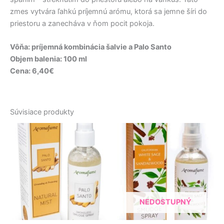
zmes vytvára ľahkú príjemnú arómu, ktorá sa jemne šíri do
priestoru a zanecháva v ňom pocit pokoja.
Vôňa: príjemná kombinácia šalvie a Palo Santo
Objem balenia: 100 ml
Cena: 6,40€
Súvisiace produkty
NEDOSTUPNÝ