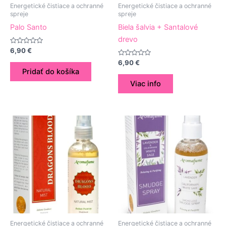
Energetické čistiace a ochranné
Energetické čistiace a ochranné
spreje
spreje
Palo Santo
Biela šalvia + Santalové
drevo
Hodnotenie
6,90
€
0
z
Hodnotenie
6,90
€
5
0
Pridať do košíka
z
5
Viac info
Energetické čistiace a ochranné
Energetické čistiace a ochranné