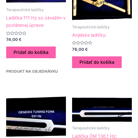
Terapeutické ladičky
Ladička 111 Hz so závažím v
pozlátenej úprave:
Terapeutické ladičky
Anjelske ladičky:
Hodnotenie
74,00
€
0
z
Hodnotenie
76,00
€
5
Pridať do košíka
0
z
5
Pridať do košíka
PRODUKT NA OBJEDNÁVKU
Terapeutické ladičky
Ladička ÓM 136,1 Hz: