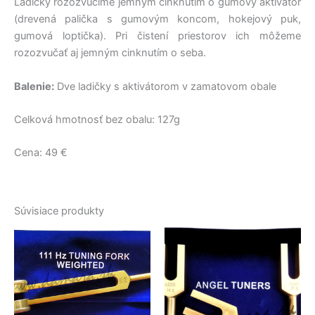
Ladičky rozozvučíme jemným cinknutím o gumový aktivátor
(drevená palička s gumovým koncom, hokejový puk,
gumová loptička). Pri čistení priestorov ich môžeme
rozozvučať aj jemným cinknutím o seba.
Balenie:
Dve ladičky s aktivátorom v zamatovom obale
Celková hmotnosť bez obalu: 127g
Cena: 49 €
Súvisiace produkty