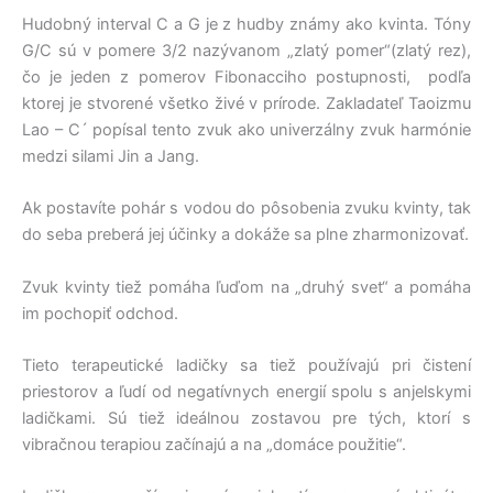
Hudobný interval C a G je z hudby známy ako kvinta. Tóny
G/C sú v pomere 3/2 nazývanom „zlatý pomer“(zlatý rez),
čo je jeden z pomerov Fibonacciho postupnosti, podľa
ktorej je stvorené všetko živé v prírode. Zakladateľ Taoizmu
Lao – C´ popísal tento zvuk ako univerzálny zvuk harmónie
medzi silami Jin a Jang.
Ak postavíte pohár s vodou do pôsobenia zvuku kvinty, tak
do seba preberá jej účinky a dokáže sa plne zharmonizovať.
Zvuk kvinty tiež pomáha ľuďom na „druhý svet“ a pomáha
im pochopiť odchod.
Tieto terapeutické ladičky sa tiež používajú pri čistení
priestorov a ľudí od negatívnych energií spolu s anjelskymi
ladičkami. Sú tiež ideálnou zostavou pre tých, ktorí s
vibračnou terapiou začínajú a na „domáce použitie“.