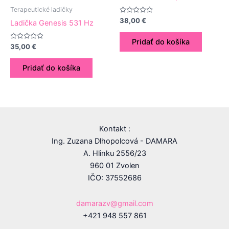
Terapeutické ladičky
Hodnotenie
38,00
€
Ladička Genesis 531 Hz
0
z
5
Pridať do košíka
Hodnotenie
35,00
€
0
z
5
Pridať do košíka
Kontakt :
Ing. Zuzana Dlhopolcová - DAMARA
A. Hlinku 2556/23
960 01 Zvolen
IČO: 37552686
damarazv@gmail.com
+421 948 557 861