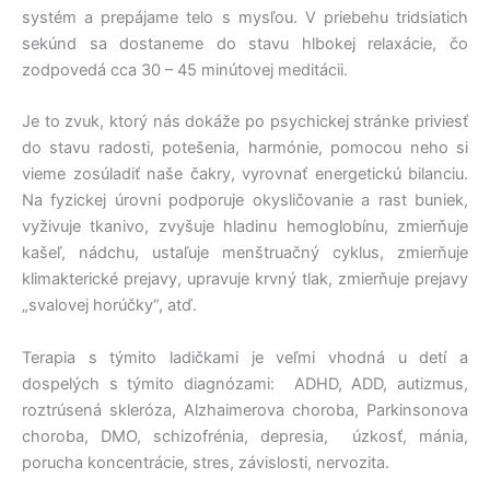
systém a prepájame telo s mysľou. V priebehu tridsiatich
sekúnd sa dostaneme do stavu hlbokej relaxácie, čo
zodpovedá cca 30 – 45 minútovej meditácii.
Je to zvuk, ktorý nás dokáže po psychickej stránke priviesť
do stavu radosti, potešenia, harmónie, pomocou neho si
vieme zosúladiť naše čakry, vyrovnať energetickú bilanciu.
Na fyzickej úrovni podporuje okysličovanie a rast buniek,
vyživuje tkanivo, zvyšuje hladinu hemoglobínu, zmierňuje
kašeľ, nádchu, ustaľuje menštruačný cyklus, zmierňuje
klimakterické prejavy, upravuje krvný tlak, zmierňuje prejavy
„svalovej horúčky“, atď.
Terapia s týmito ladičkami je veľmi vhodná u detí a
dospelých s týmito diagnózami: ADHD, ADD, autizmus,
roztrúsená skleróza, Alzhaimerova choroba, Parkinsonova
choroba, DMO, schizofrénia, depresia, úzkosť, mánia,
porucha koncentrácie, stres, závislosti, nervozita.