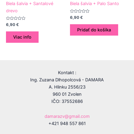
Biela šalvia + Santalové
Biela šalvia + Palo Santo
drevo
Hodnotenie
6,90
€
0
Hodnotenie
z
6,90
€
0
5
Pridať do košíka
z
5
Viac info
Kontakt :
Ing. Zuzana Dlhopolcová - DAMARA
A. Hlinku 2556/23
960 01 Zvolen
IČO: 37552686
damarazv@gmail.com
+421 948 557 861