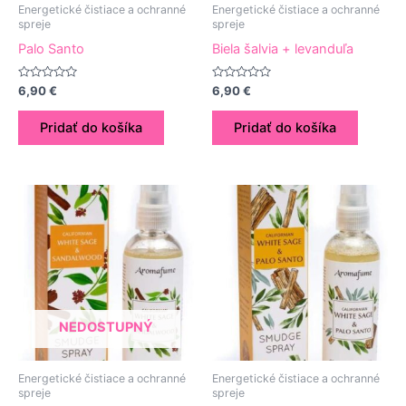
Energetické čistiace a ochranné
Energetické čistiace a ochranné
spreje
spreje
Palo Santo
Biela šalvia + levanduľa
Hodnotenie
Hodnotenie
6,90
€
6,90
€
0
0
z
z
5
5
Pridať do košíka
Pridať do košíka
NEDOSTUPNÝ
Energetické čistiace a ochranné
Energetické čistiace a ochranné
spreje
spreje