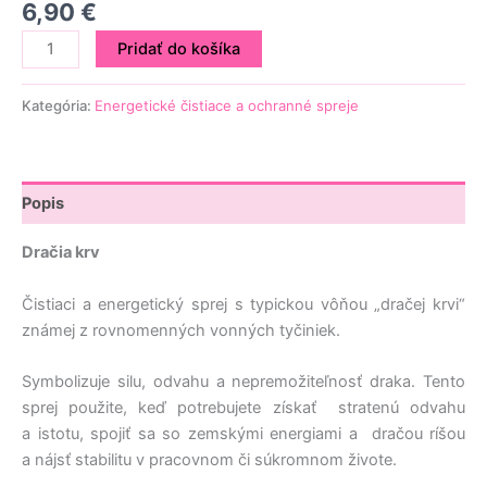
6,90
€
Pridať do košíka
Kategória:
Energetické čistiace a ochranné spreje
Popis
Dračia krv
Čistiaci a energetický sprej s typickou vôňou „dračej krvi“
známej z rovnomenných vonných tyčiniek.
Symbolizuje silu, odvahu a nepremožiteľnosť draka. Tento
sprej použite, keď potrebujete získať stratenú odvahu
a istotu, spojiť sa so zemskými energiami a dračou ríšou
a nájsť stabilitu v pracovnom či súkromnom živote.