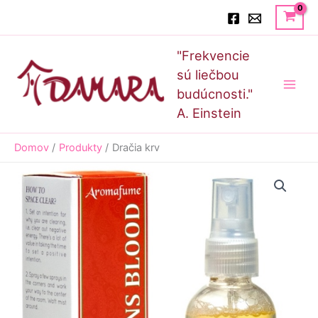
Preskočiť
Hľadať
na
obsah
Main
"Frekvencie
Men
sú liečbou
budúcnosti."
A. Einstein
Domov
Produkty
Dračia krv
množstvo
Dračia
krv