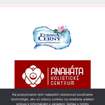
Na poskytovanie tých najlepších skúseností používame
technológie, ako sú súbory cookies na ukladanie a/alebo
prístup k informáciám o zariadení. Súhlas s týmito