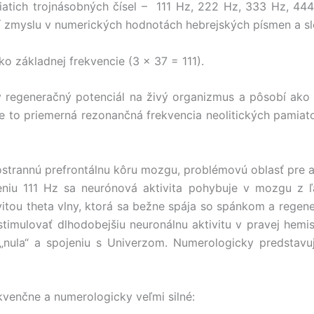
viatich trojnásobných čísel – 111 Hz, 222 Hz, 333 Hz, 
ní zmyslu v numerických hodnotách hebrejských písmen a slo
o základnej frekvencie (3 x 37 = 111).
ný regeneračný potenciál na živý organizmus a pôsobí ako
Je to priemerná rezonančná frekvencia neolitických pami
avostrannú prefrontálnu kôru mozgu, problémovú oblasť pre 
eniu 111 Hz sa neurónová aktivita pohybuje v mozgu z 
vitou theta vlny, ktorá sa bežne spája so spánkom a regen
timulovať dlhodobejšiu neuronálnu aktivitu v pravej hemi
du „nula“ a spojeniu s Univerzom. Numerologicky predstav
kvenčne a numerologicky veľmi silné: