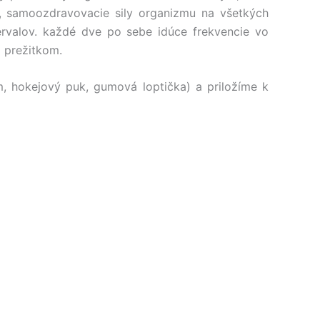
iu, samoozdravovacie sily organizmu na všetkých
rvalov. každé dve po sebe idúce frekvencie vo
a prežitkom.
hokejový puk, gumová loptička) a priložíme k