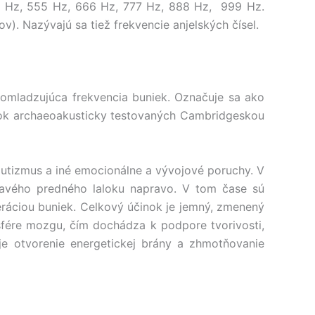
444 Hz, 555 Hz, 666 Hz, 777 Hz, 888 Hz, 999 Hz.
v). Nazývajú sa tiež frekvencie anjelských čísel.
 omladzujúca frekvencia buniek. Označuje sa ako
atok archaeoakusticky testovaných Cambridgeskou
autizmus a iné emocionálne a vývojové poruchy. V
ľavého predného laloku napravo. V tom čase sú
eráciou buniek. Celkový účinok je jemný, zmenený
sfére mozgu, čím dochádza k podpore tvorivosti,
uje otvorenie energetickej brány a zhmotňovanie