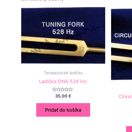
Terapeutické ladičky
Ladička DNA 528 Hz:
Hodnotenie
Cirku
35,00
€
0
z
5
Pridať do košíka