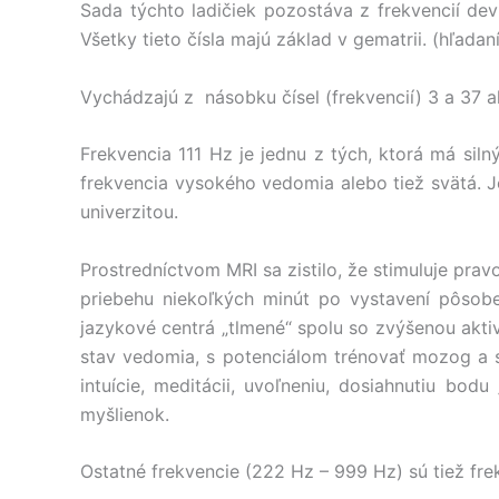
Sada týchto ladičiek pozostáva z frekvencií de
Všetky tieto čísla majú základ v gematrii. (hľada
Vychádzajú z násobku čísel (frekvencií) 3 a 37 ak
Frekvencia 111 Hz je jednu z tých, ktorá má sil
frekvencia vysokého vedomia alebo tiež svätá. 
univerzitou.
Prostredníctvom MRI sa zistilo, že stimuluje pr
priebehu niekoľkých minút po vystavení pôsob
jazykové centrá „tlmené“ spolu so zvýšenou akti
stav vedomia, s potenciálom trénovať mozog a s
intuície, meditácii, uvoľneniu, dosiahnutiu bo
myšlienok.
Ostatné frekvencie (222 Hz – 999 Hz) sú tiež fre