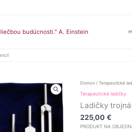
Hľadať
liečbou budúcnosti." A. Einstein
H
ncií
množstvo
Domov
/
Terapeutické lad
Ladičky
Terapeutické ladičky
trojnásobných
Ladičky trojná
frekvencií
225,00
€
PRODUKT NA OBJEDN