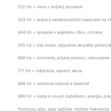
222 Hz = viera v božský poriadok
333 Hz = práca s nanebovzatými majstrami na v
444 Hz = spojenie s anjelskou ríšou, ochrana
555 Hz = čas zmien, objavenie skrytého potenciá
666 Hz = otvorenie, prijatie pomoci, odovzdanie
777 Hz = inšpirácia, úspech, akcia
888 Hz = vesmírna hojnosť a štedrosť
999 Hz = cesta k novým začiatkom, energia, prác
Pomocou tejto sady ladičiek môžete frekvencie j