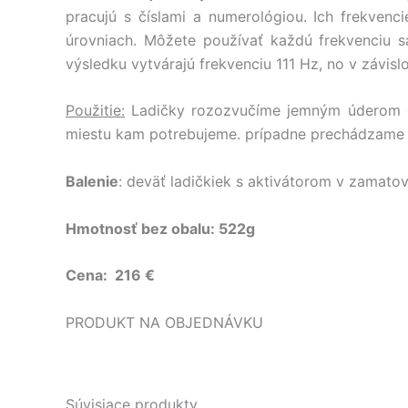
pracujú s číslami a numerológiou. Ich frekvenci
úrovniach. Môžete používať každú frekvenciu 
výsledku vytvárajú frekvenciu 111 Hz, no v závis
Použitie:
Ladičky rozozvučíme jemným úderom o 
miestu kam potrebujeme. prípadne prechádzame po
Balenie
: deväť ladičkiek s aktivátorom v zamat
Hmotnosť bez obalu: 522g
Cena: 216 €
PRODUKT NA OBJEDNÁVKU
Súvisiace produkty