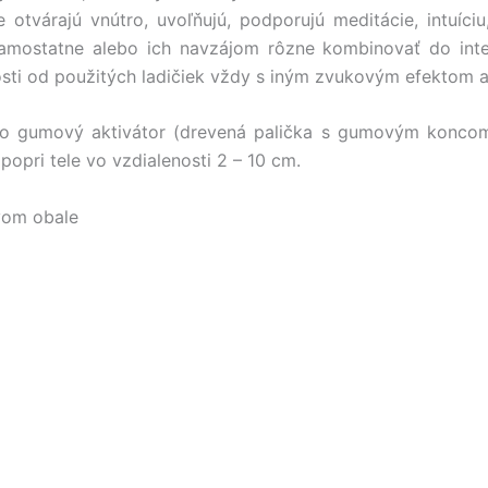
e otvárajú vnútro, uvoľňujú, podporujú meditácie, intuíc
samostatne alebo ich navzájom rôzne kombinovať do inte
losti od použitých ladičiek vždy s iným zvukovým efektom 
gumový aktivátor (drevená palička s gumovým koncom, 
pri tele vo vzdialenosti 2 – 10 cm.
ovom obale