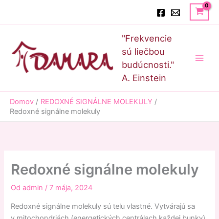
Preskočiť
Hľadať
na
obsah
Main
"Frekvencie
Men
sú liečbou
budúcnosti."
A. Einstein
Domov
REDOXNÉ SIGNÁLNE MOLEKULY
Redoxné signálne molekuly
Redoxné signálne molekuly
Od
admin
/
7 mája, 2024
Redoxné signálne molekuly sú telu vlastné. Vytvárajú sa
v mitochondriách (energetických centrálach každej bunky).