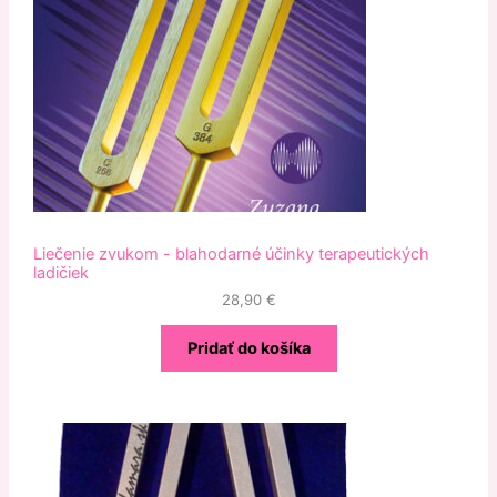
Liečenie zvukom - blahodarné účinky terapeutických
ladičiek
28,90
€
Pridať do košíka