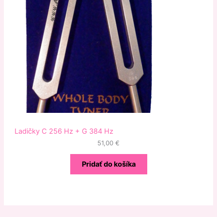
Ladičky C 256 Hz + G 384 Hz
51,00
€
Pridať do košíka