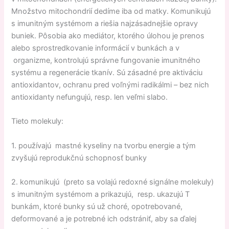
Množstvo mitochondrií dedíme iba od matky. Komunikujú
s imunitným systémom a riešia najzásadnejšie opravy
buniek. Pôsobia ako mediátor, ktorého úlohou je prenos
alebo sprostredkovanie informácií v bunkách a v
organizme, kontrolujú správne fungovanie imunitného
systému a regenerácie tkanív. Sú zásadné pre aktiváciu
antioxidantov, ochranu pred voľnými radikálmi – bez nich
antioxidanty nefungujú, resp. len veľmi slabo.
Tieto molekuly:
1. používajú mastné kyseliny na tvorbu energie a tým
zvyšujú reprodukčnú schopnosť bunky
2. komunikujú (preto sa volajú redoxné signálne molekuly)
s imunitným systémom a prikazujú, resp. ukazujú T
bunkám, ktoré bunky sú už choré, opotrebované,
deformované a je potrebné ich odstrániť, aby sa ďalej