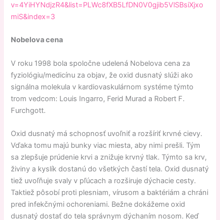
v=4YiHYNdjzR4&list=PLWc8fXB5LfDN0V0gjib5VlSBsiXjxo
miS&index=3
Nobelova cena
V roku 1998 bola spoločne udelená Nobelova cena za
fyziológiu/medicínu za objav, že oxid dusnatý slúži ako
signálna molekula v kardiovaskulárnom systéme týmto
trom vedcom: Louis Ingarro, Ferid Murad a Robert F.
Furchgott.
Oxid dusnatý má schopnosť uvoľniť a rozšíriť krvné cievy.
Vďaka tomu majú bunky viac miesta, aby nimi prešli. Tým
sa zlepšuje prúdenie krvi a znižuje krvný tlak. Týmto sa krv,
živiny a kyslík dostanú do všetkých častí tela. Oxid dusnatý
tiež uvoľňuje svaly v pľúcach a rozširuje dýchacie cesty.
Taktiež pôsobí proti plesniam, vírusom a baktériám a chráni
pred infekčnými ochoreniami. Bežne dokážeme oxid
dusnatý dostať do tela správnym dýchaním nosom. Keď