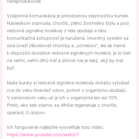
nereprodukovali
Vzájomná komunikácia je prirodzenou vlastnosťou buniek.
Následkom starnutia, chorôb, zlého životného štýlu a pod
redoxné signálne molekuly z tela ubúdajú a táto
komunikačná schopnosť je narušená. Imunitný systém sa
síce snaží zlikvidovať choroby a „votrelcov“, ale ak nemá
k dispozícii dostatok redoxné signálnych molekúl, je to beh
na veľmi, veľmi dlhú trať a účinok nie je taký, aký by mal
byť.
Naše bunky si redoxné signálne molekuly dokážu vytvárať
cca do veku dvanásť rokov, potom z organizmu ubúdajú.
V seniorskom veku už je ich v organizme len asi 10%.
Preto, ako telo starne, sa dlhšie regeneruje z chorôb,
operácií, či úrazov.
Ich fungovanie najlepšie vysvetľuje toto video:
https://www.youtube.com/watch?