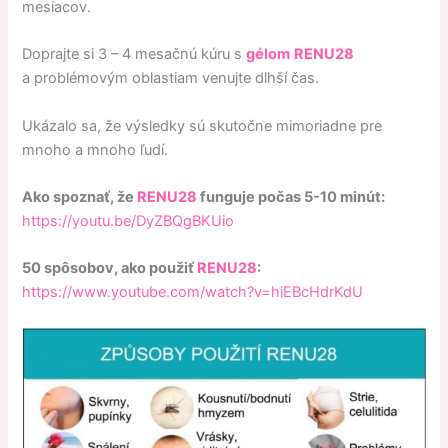
mesiacov.
Doprajte si 3 – 4 mesačnú kúru s
gélom
RENU28
a problémovým oblastiam venujte dlhší čas.
Ukázalo sa, že výsledky sú skutočne mimoriadne pre
mnoho a mnoho ľudí.
Ako spoznať, že
RENU28
funguje počas 5-10 minút:
https://youtu.be/DyZBQgBKUio
50 spôsobov, ako použiť
RENU28
:
https://www.youtube.com/watch?v=hiEBcHdrKdU