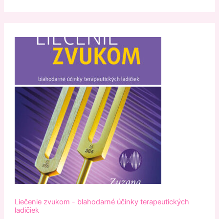
Liečenie zvukom - blahodarné účinky terapeutických
ladičiek