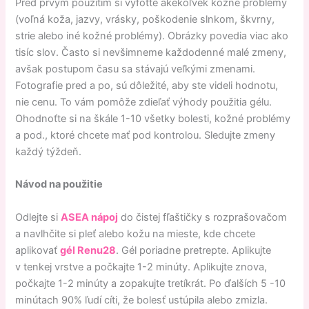
Pred prvým použitím si vyfoťte akékoľvek kožné problémy
(voľná koža, jazvy, vrásky, poškodenie slnkom, škvrny,
strie alebo iné kožné problémy). Obrázky povedia viac ako
tisíc slov. Často si nevšimneme každodenné malé zmeny,
avšak postupom času sa stávajú veľkými zmenami.
Fotografie pred a po, sú dôležité, aby ste videli hodnotu,
nie cenu. To vám pomôže zdieľať výhody použitia gélu.
Ohodnoťte si na škále 1-10 všetky bolesti, kožné problémy
a pod., ktoré chcete mať pod kontrolou. Sledujte zmeny
každý týždeň.
Návod na použitie
Odlejte si
ASEA nápoj
do čistej fľaštičky s rozprašovačom
a navlhčite si pleť alebo kožu na mieste, kde chcete
aplikovať
gél Renu28
. Gél poriadne pretrepte. Aplikujte
v tenkej vrstve a počkajte 1-2 minúty. Aplikujte znova,
počkajte 1-2 minúty a zopakujte tretíkrát. Po ďalších 5 -10
minútach 90% ľudí cíti, že bolesť ustúpila alebo zmizla.