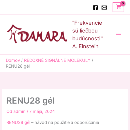
Preskočiť
Hľadať
na
obsah
Main
"Frekvencie
Men
sú liečbou
budúcnosti."
A. Einstein
Domov
REDOXNÉ SIGNÁLNE MOLEKULY
RENU28 gél
RENU28 gél
Od
admin
/
7 mája, 2024
RENU28 gél
– návod na použitie a odporúčanie