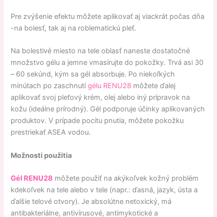
Pre zvýšenie efektu môžete aplikovať aj viackrát počas dňa
-na bolesť, tak aj na roblematickú pleť.
Na bolestivé miesto na tele oblasť naneste dostatočné
množstvo gélu a jemne vmasírujte do pokožky. Trvá asi 30
– 60 sekúnd, kým sa gél absorbuje. Po niekoľkých
minútach po zaschnutí
gélu RENU28
môžete ďalej
aplikovať svoj pleťový krém, olej alebo iný prípravok na
kožu (ideálne prírodný). Gél podporuje účinky aplikovaných
produktov. V prípade pocitu pnutia, môžete pokožku
prestriekať ASEA vodou.
Možnosti použitia
Gél RENU28
môžete použiť na akýkoľvek kožný problém
kdekoľvek na tele alebo v tele (napr.: ďasná, jazyk, ústa a
ďalšie telové otvory). Je absolútne netoxický, má
antibakteriálne, antivírusové, antimykotické a