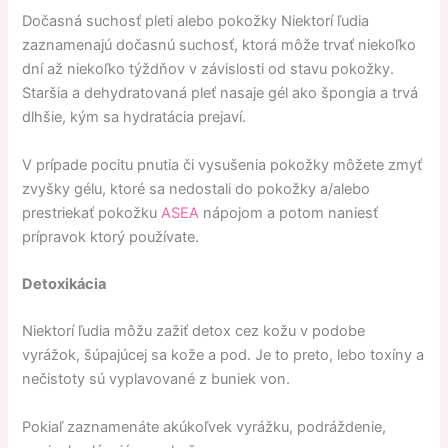
Dočasná suchosť pleti alebo pokožky Niektorí ľudia
zaznamenajú dočasnú suchosť, ktorá môže trvať niekoľko
dní až niekoľko týždňov v závislosti od stavu pokožky.
Staršia a dehydratovaná pleť nasaje gél ako špongia a trvá
dlhšie, kým sa hydratácia prejaví.
V prípade pocitu pnutia či vysušenia pokožky môžete zmyť
zvyšky gélu, ktoré sa nedostali do pokožky a/alebo
prestriekať pokožku
ASEA
nápojom a potom naniesť
prípravok ktorý používate.
Detoxikácia
Niektorí ľudia môžu zažiť detox cez kožu v podobe
vyrážok, šúpajúcej sa kože a pod. Je to preto, lebo toxíny a
nečistoty sú vyplavované z buniek von.
Pokiaľ zaznamenáte akúkoľvek vyrážku, podráždenie,