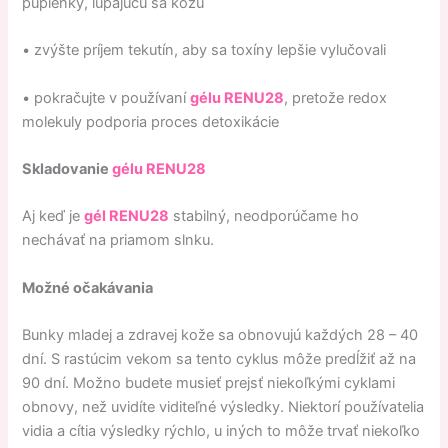
pupienky, lúpajúcu sa kožu
• zvýšte príjem tekutín, aby sa toxíny lepšie vylučovali
• pokračujte v používaní
gélu RENU28
, pretože redox
molekuly podporia proces detoxikácie
Skladovanie
gélu RENU28
Aj keď je
gél RENU28
stabilný, neodporúčame ho
nechávať na priamom slnku.
Možné očakávania
Bunky mladej a zdravej kože sa obnovujú každých 28 – 40
dní. S rastúcim vekom sa tento cyklus môže predĺžiť až na
90 dní. Možno budete musieť prejsť niekoľkými cyklami
obnovy, než uvidíte viditeľné výsledky. Niektorí používatelia
vidia a cítia výsledky rýchlo, u iných to môže trvať niekoľko