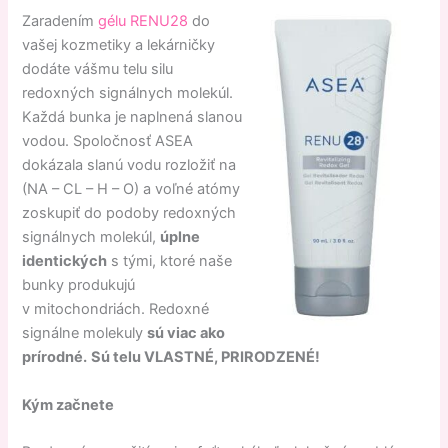
Zaradením
gélu RENU28
do
vašej kozmetiky a lekárničky
dodáte vášmu telu silu
redoxných signálnych molekúl.
Každá bunka je naplnená slanou
vodou. Spoločnosť ASEA
dokázala slanú vodu rozložiť na
(NA – CL – H – O) a voľné atómy
zoskupiť do podoby redoxných
signálnych molekúl,
úplne
identických
s tými, ktoré naše
bunky produkujú
v mitochondriách. Redoxné
signálne molekuly
sú viac ako
prírodné.
Sú telu VLASTNÉ, PRIRODZENÉ!
Kým začnete