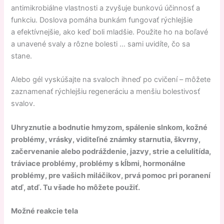
antimikrobiálne vlastnosti a zvyšuje bunkovú účinnosť a
funkciu. Doslova pomáha bunkám fungovať rýchlejšie
a efektívnejšie, ako keď boli mladšie. Použite ho na boľavé
a unavené svaly a rôzne bolesti … sami uvidíte, čo sa
stane.
Alebo gél vyskúšajte na svaloch ihneď po cvičení – môžete
zaznamenať rýchlejšiu regeneráciu a menšiu bolestivosť
svalov.
Uhryznutie a bodnutie hmyzom, spálenie slnkom, kožné
problémy, vrásky, viditeľné známky starnutia, škvrny,
začervenanie alebo podráždenie, jazvy, strie a celulitída,
tráviace problémy, problémy s kĺbmi, hormonálne
problémy, pre vašich miláčikov, prvá pomoc pri poranení
atď, atď. Tu všade ho môžete použiť.
Možné reakcie tela