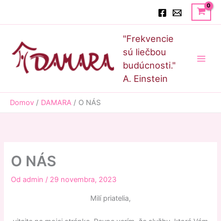
Preskočiť
Hľadať
na
obsah
Main
"Frekvencie
Men
sú liečbou
budúcnosti."
A. Einstein
Domov
DAMARA
O NÁS
O NÁS
Od
admin
/
29 novembra, 2023
Milí priatelia,