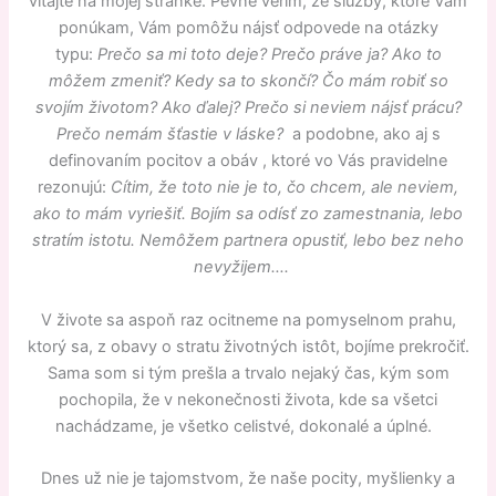
vitajte na mojej stránke. Pevne verím, že služby, ktoré Vám
ponúkam, Vám pomôžu nájsť odpovede na otázky
typu:
Prečo sa mi toto deje? Prečo práve ja? Ako to
môžem zmeniť? Kedy sa to skončí? Čo mám robiť so
svojím životom? Ako ďalej? Prečo si neviem nájsť prácu?
Prečo nemám šťastie v láske?
a podobne, ako aj s
definovaním pocitov a obáv , ktoré vo Vás pravidelne
rezonujú:
Cítim, že toto nie
je to, čo chcem, ale neviem,
ako to mám vyriešiť. Bojím sa odísť zo zamestnania, lebo
stratím istotu. Nemôžem partnera opustiť, lebo bez neho
nevyžijem….
V živote sa aspoň raz ocitneme na pomyselnom prahu,
ktorý sa, z obavy o stratu životných istôt, bojíme prekročiť.
Sama som si tým prešla a trvalo nejaký čas, kým som
pochopila, že v nekonečnosti života, kde sa všetci
nachádzame, je všetko celistvé, dokonalé a úplné.
Dnes už nie je tajomstvom, že naše pocity, myšlienky a