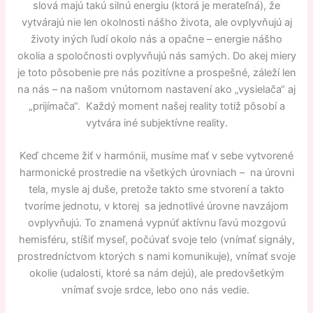
slová majú takú silnú energiu (ktorá je merateľná), že
vytvárajú nie len okolnosti nášho života, ale ovplyvňujú aj
životy iných ľudí okolo nás a opačne – energie nášho
okolia a spoločnosti ovplyvňujú nás samých. Do akej miery
je toto pôsobenie pre nás pozitívne a prospešné, záleží len
na nás – na našom vnútornom nastavení ako „vysielača“ aj
„prijímača“. Každý moment našej reality totiž pôsobí a
vytvára iné subjektívne reality.
Keď chceme žiť v harmónii, musíme mať v sebe vytvorené
harmonické prostredie na všetkých úrovniach – na úrovni
tela, mysle aj duše, pretože takto sme stvorení a takto
tvoríme jednotu, v ktorej sa jednotlivé úrovne navzájom
ovplyvňujú. To znamená vypnúť aktívnu ľavú mozgovú
hemisféru, stíšiť myseľ, počúvať svoje telo (vnímať signály,
prostredníctvom ktorých s nami komunikuje), vnímať svoje
okolie (udalosti, ktoré sa nám dejú), ale predovšetkým
vnímať svoje srdce, lebo ono nás vedie.