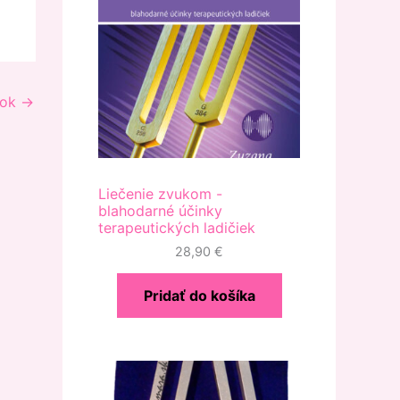
nok
→
Liečenie zvukom -
blahodarné účinky
terapeutických ladičiek
28,90
€
Pridať do košíka