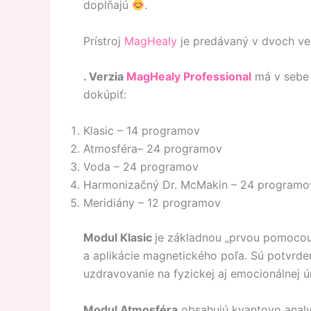
dopĺňajú
.
Prístroj
MagHealy
je predávaný v dvoch ve
. Verzia
MagHealy Professional
má v sebe 
dokúpiť:
Klasic – 14 programov
Atmosféra– 24 programov
Voda – 24 programov
Harmonizačný Dr. McMakin – 24 programo
Meridiány – 12 programov
Modul Klasic
je základnou „prvou pomocou“
a aplikácie magnetického poľa. Sú potvrd
uzdravovanie na fyzickej aj emocionálnej ú
Modul Atmosféra
obsahujú kvantovo analy