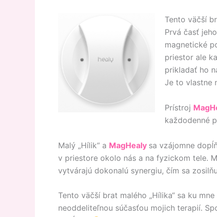
Tento väčší br
Prvá časť jeh
magnetické pol
priestor ale 
prikladať ho 
Je to vlastne
Prístroj
MagHe
každodenné p
Malý „Hílik“ a
MagHealy
sa vzájomne dopĺň
v priestore okolo nás a na fyzickom tele. M
vytvárajú dokonalú synergiu, čím sa zosilňu
Tento väčší brat malého „Hílika“ sa ku mne 
neoddeliteľnou súčasťou mojich terapií. Sp