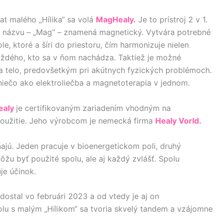
at malého „Hílika“ sa volá
MagHealy
.
Je to prístroj 2 v 1.
o názvu – „Mag“ – znamená magnetický. Vytvára potrebné
e, ktoré a šíri do priestoru, čím harmonizuje nielen
každého, kto sa v ňom nachádza. Taktiež je možné
na telo, predovšetkým pri akútnych fyzických problémoch.
 niečo ako elektroliečba a magnetoterapia v jednom.
aly
je certifikovaným zariadením vhodným na
oužitie. Jeho výrobcom je nemecká firma
Healy Vorld.
ajú. Jeden pracuje v bioenergetickom poli, druhý
ôžu byť použité spolu, ale aj každý zvlášť. Spolu
je účinok.
dostal vo februári 2023 a od vtedy je aj on
olu s malým „Hílikom“ sa tvoria skvelý tandem a vzájomne