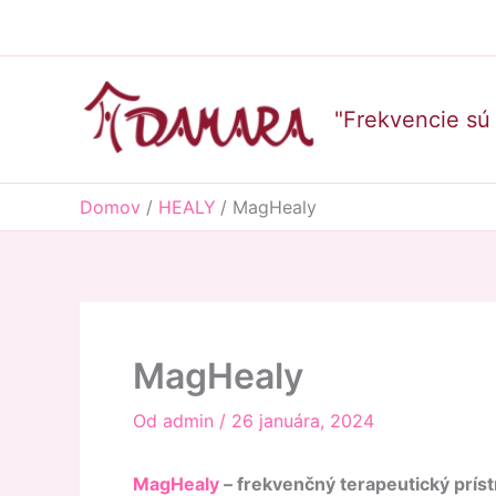
Preskočiť
na
obsah
"Frekvencie sú 
Domov
HEALY
MagHealy
MagHealy
Od
admin
/
26 januára, 2024
MagHealy
– frekvenčný terapeutický príst