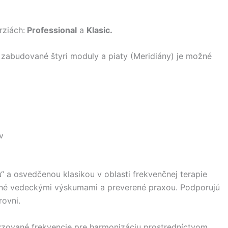
rziách:
Professional
a
Klasic.
zabudované štyri moduly a piaty (Meridiány) je možné
v
 a osvedčenou klasikou v oblasti frekvenčnej terapie
ené vedeckými výskumami a preverené praxou. Podporujú
rovni.
zované frekvencie pre harmonizáciu prostredníctvom