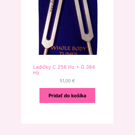
Ladičky C 256 Hz + G 384
Hz
51,00
€
Pridať do košíka