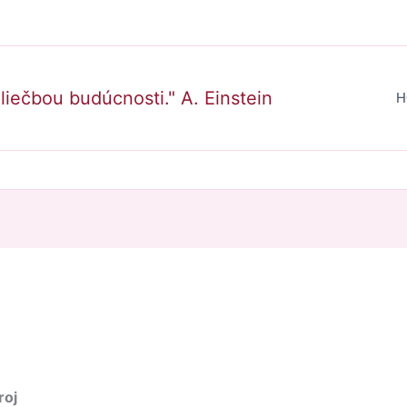
Hľadať
liečbou budúcnosti." A. Einstein
H
roj