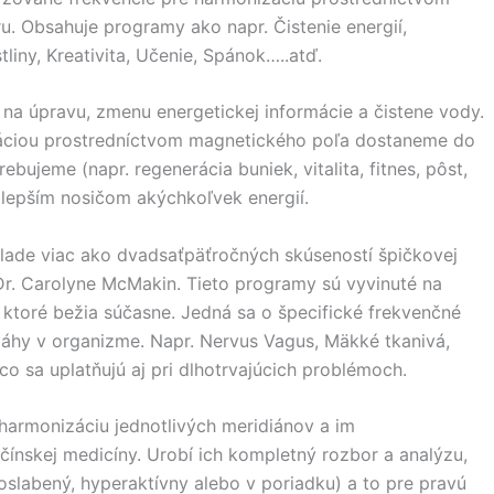
u. Obsahuje programy ako napr. Čistenie energií,
stliny, Kreativita, Učenie, Spánok…..atď.
 na úpravu, zmenu energetickej informácie a čistene vody.
iváciou prostredníctvom magnetického poľa dostaneme do
rebujeme (napr. regenerácia buniek, vitalita, fitnes, pôst,
 najlepším nosičom akýchkoľvek energií.
lade viac ako dvadsaťpäťročných skúseností špičkovej
Dr. Carolyne McMakin. Tieto programy sú vyvinuté na
 ktoré bežia súčasne. Jedná sa o špecifické frekvenčné
ováhy v organizme. Napr. Nervus Vagus, Mäkké tkanivá,
co sa uplatňujú aj pri dlhotrvajúcich problémoch.
 harmonizáciu jednotlivých meridiánov a im
ínskej medicíny. Urobí ich kompletný rozbor a analýzu,
labený, hyperaktívny alebo v poriadku) a to pre pravú