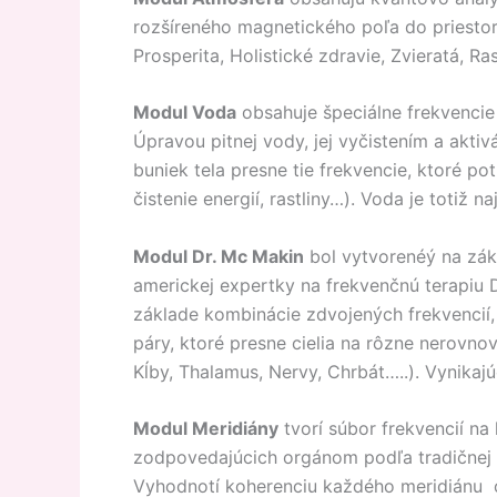
rozšíreného magnetického poľa do priestor
Prosperita, Holistické zdravie, Zvieratá, Ra
Modul Voda
obsahuje špeciálne frekvencie
Úpravou pitnej vody, jej vyčistením a akt
buniek tela presne tie frekvencie, ktoré pot
čistenie energií, rastliny…). Voda je totiž
Modul Dr. Mc Makin
bol vytvorenéý na zák
americkej expertky na frekvenčnú terapiu 
základe kombinácie zdvojených frekvencií,
páry, ktoré presne cielia na rôzne nerovn
Kĺby, Thalamus, Nervy, Chrbát…..). Vynikajú
Modul Meridiány
tvorí súbor frekvencií na
zodpovedajúcich orgánom podľa tradičnej č
Vyhodnotí koherenciu každého meridiánu os