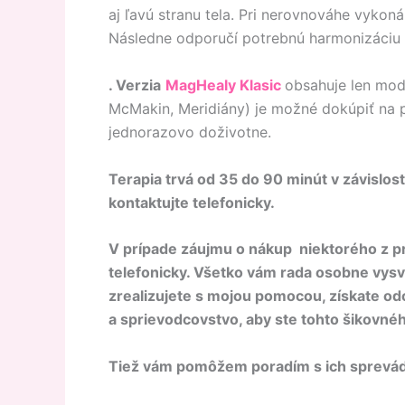
aj ľavú stranu tela. Pri nerovnováhe vyko
Následne odporučí potrebnú harmonizáciu f
. Verzia
MagHealy Klasic
obsahuje len mod
McMakin, Meridiány) je možné dokúpiť na 
jednorazovo doživotne.
Terapia trvá od 35 do 90 minút v závislos
kontaktujte telefonicky.
V prípade záujmu o nákup niektorého z pr
telefonicky. Všetko vám rada osobne vy
zrealizujete s mojou pomocou, získate odo
a sprievodcovstvo, aby ste tohto šikovnéh
Tiež vám pomôžem poradím s ich sprevá