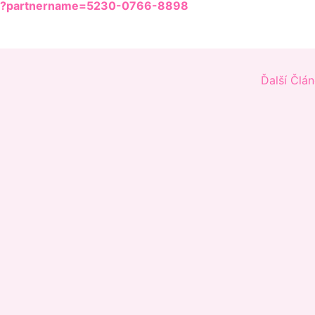
op/?partnername=5230-0766-8898
Ďalší Člá