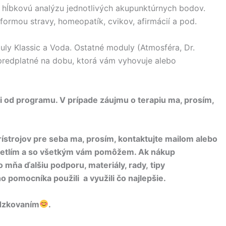
ná hĺbkovú analýzu jednotlivých akupunktúrnych bodov.
ormou stravy, homeopatík, cvikov, afirmácií a pod.
uly Klassic a Voda. Ostatné moduly (Atmosféra, Dr.
predplatné na dobu, ktorá vám vyhovuje alebo
ti od programu. V prípade záujmu o terapiu ma, prosím,
ístrojov pre seba ma, prosím, kontaktujte mailom alebo
svetlím a so všetkým vám pomôžem. Ak nákup
 mňa ďalšiu podporu, materiály, rady, tipy
o pomocníka použili a využili čo najlepšie.
dzkovaním
.